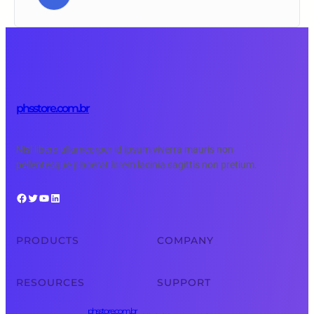
phsstore.com.br
Nisl libero ullamcorper id ipsum viverra mauris non
pellentesque placerat lorem lacinia sagittis non pretium.
Facebook
Twitter
YouTube
LinkedIn
PRODUCTS
COMPANY
RESOURCES
SUPPORT
phsstore.com.br