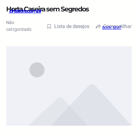
Pular
Horta Caseira sem Segredos
phsstore.com.br
para
o
Não
Lista de desejos
Compartilhar
conteúdo
BOOK SEAT
categorizado